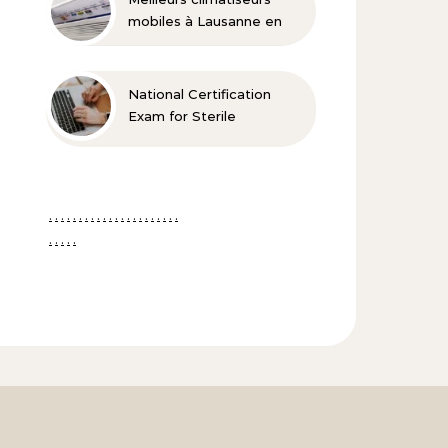
mobiles à Lausanne en
2026
National Certification
Exam for Sterile
Processing Technicians –
Der Weg zur
professionellen
Sterilgutaufbereitung
.
.
.
.
.
.
.
.
.
.
.
.
.
.
.
.
.
.
.
.
.
.
.
.
.
.
.