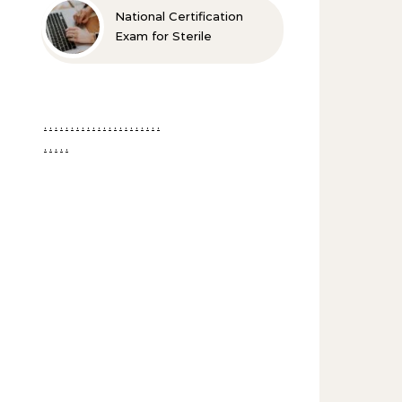
National Certification
Exam for Sterile
Processing Technicians –
Der Weg zur
professionellen
Sterilgutaufbereitung
.
.
.
.
.
.
.
.
.
.
.
.
.
.
.
.
.
.
.
.
.
.
.
.
.
.
.