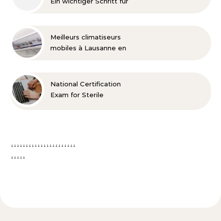
Ein wichtiger Schritt für
die Entwicklung
Meilleurs climatiseurs
mobiles à Lausanne en
2026
National Certification
Exam for Sterile
Processing Technicians –
Der Weg zur
professionellen
Sterilgutaufbereitung
.
.
.
.
.
.
.
.
.
.
.
.
.
.
.
.
.
.
.
.
.
.
.
.
.
.
.