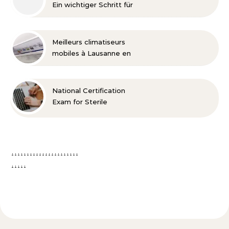
Ein wichtiger Schritt für
die Entwicklung
Meilleurs climatiseurs
mobiles à Lausanne en
2026
National Certification
Exam for Sterile
Processing Technicians –
Der Weg zur
professionellen
Sterilgutaufbereitung
.
.
.
.
.
.
.
.
.
.
.
.
.
.
.
.
.
.
.
.
.
.
.
.
.
.
.